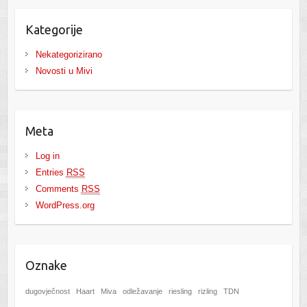
Kategorije
Nekategorizirano
Novosti u Mivi
Meta
Log in
Entries
RSS
Comments
RSS
WordPress.org
Oznake
dugovječnost
Haart
Miva
odležavanje
riesling
rizling
TDN