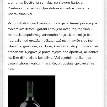
aromama. Destilerija se nalazi na sjeveru Italije, u
Pijedmontu, a začini i biljke dolaze iz okolice Turina na
visoravnima Alpi.
Vermouth di Torino Classico upravo je taj temelj priče koji je
svojom kvalitetom i garant i provjera ovog rag-tag tima i
rekreacija popularnog vermoutha kraja 18. st. koji je bio
napravljen od grožđa muškata i začinjen najviše s pelinom,
citrusima, gorčicom, vanilijom, klinčićima i divljim muškatnim
oraščićem. Njegovo je pravo mjesto ono aperitiva, ali dobiva
različite dimenzije u koktelima. Već s jednim tonikom po
vašem izboru i koricom naranče, on postaje cjelovečernje
piće.