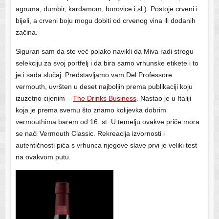
agruma, đumbir, kardamom, borovice i sl.). Postoje crveni i
bijeli, a crveni boju mogu dobiti od crvenog vina ili dodanih
začina.
Siguran sam da ste već polako navikli da Miva radi strogu
selekciju za svoj portfelj i da bira samo vrhunske etikete i to
je i sada slučaj. Predstavljamo vam Del Professore
vermouth, uvršten u deset najboljih prema publikaciji koju
izuzetno cijenim –
The Drinks Business
. Nastao je u Italiji
koja je prema svemu što znamo kolijevka dobrim
vermouthima barem od 16. st. U temelju ovakve priče mora
se naći Vermouth Classic. Rekreacija izvornosti i
autentičnosti pića s vrhunca njegove slave prvi je veliki test
na ovakvom putu.