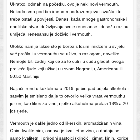
Ukratko, odmah na početku, ovo je neki novi vermouth.
Nekada smo pod tim imenom podrazumijevali svašta i to
treba ostati u povijesti. Danas, kada mnoge gastronomske i
enofilske stvari doživljavaju svoje renesanse i dosežu razinu
umijeća, renesansu je doživio i vermouth.
Utoliko nam je lakše što je borba s lošim imidžem u svijetu
već prošla i u vermouthu se uživa, s razlogom, naveliko.
Nemojte biti zadnji koji će za to čuti i u čudu gledati ovoga
proljeća ljude koji uživaju u svom Negroniju, Americanu ili
50:50 Martiniju.
Najjači trend u koktelima u 2019. je bio pad udjela alkohola i
sasvim je smisleno da je to otvorilo velika vrata vermouthu
jer on, kao likersko vino, rijetko alkoholima prelazi 18% a 20
još rjeđe.
Vermouth je dakle jedno od likerskih, aromatiziranih vina.
Onim kvalitetnim, osnova je kvalitetno vino, a dodaju se
samo kvalitetni i prirodni sastojci (klinčići, cimet, kinin, korice