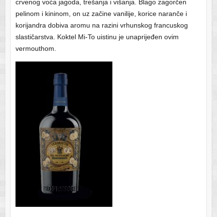
crvenog voća jagoda, trešanja i višanja. Blago zagorčen
pelinom i kininom, on uz začine vanilije, korice naranče i
korijandra dobiva aromu na razini vrhunskog francuskog
slastičarstva. Koktel Mi-To uistinu je unaprijeđen ovim
vermouthom.